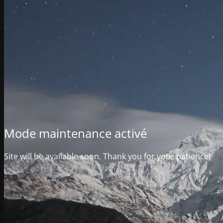
Mode maintenance activé
Site will be available soon. Thank you for your patience!